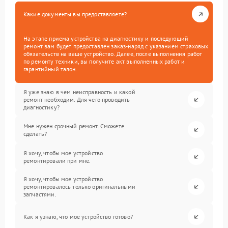
Какие документы вы предоставляете?
На этапе приема устройства на диагностику и последующий
ремонт вам будет предоставлен заказ-наряд с указанием страховых
обязательств на ваше устройство. Далее, после выполнения работ
по ремонту техники, вы получите акт выполненных работ и
гарантийный талон.
Я уже знаю в чем неисправность и какой
ремонт необходим. Для чего проводить
диагностику?
Мне нужен срочный ремонт. Сможете
сделать?
Я хочу, чтобы мое устройство
ремонтировали при мне.
Я хочу, чтобы мое устройство
ремонтировалось только оригинальными
запчастями.
Как я узнаю, что мое устройство готово?