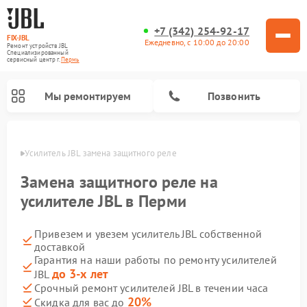
+7 (342) 254-92-17
FIX-JBL
Ежедневно, с 10:00 до 20:00
Ремонт устройств JBL
Специализированный
cервисный центр г.
Пермь
Мы ремонтируем
Позвонить
Перми
Усилитель JBL замена защитного реле
Замена защитного реле на
усилителе JBL в Перми
Привезем и увезем усилитель JBL собственной
Ремонт акустических систем JBL
Ремонт проигрывателей винила JBL
Ремонт портативных колонок JBL
доставкой
Гарантия на наши работы по ремонту усилителей
до 3-х лет
JBL
Срочный ремонт усилителей JBL в течении часа
20%
Скидка для вас до