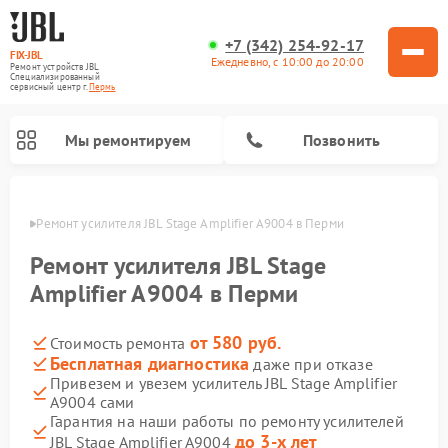
+7 (342) 254-92-17
FIX-JBL
Ежедневно, с 10:00 до 20:00
Ремонт устройств JBL
Специализированный
cервисный центр г.
Пермь
Мы ремонтируем
Позвонить
Перми
Ремонт усилителя JBL Stage Amplifier A9004 в Перми
Ремонт усилителя JBL Stage
Amplifier A9004 в Перми
от 580 руб.
Стоимость ремонта
Ремонт акустических систем JBL
Ремонт проигрывателей винила JBL
Ремонт портативных колонок JBL
Бесплатная диагностика
даже при отказе
Привезем и увезем усилитель JBL Stage Amplifier
A9004 сами
Гарантия на наши работы по ремонту усилителей
до 3-х лет
JBL Stage Amplifier A9004