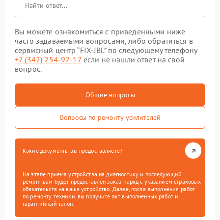
Вы можете ознакомиться с приведенными ниже
часто задаваемыми вопросами, либо обратиться в
сервисный центр “FIX-JBL” по следующему телефону
+7 (342) 254-92-17
если не нашли ответ на свой
вопрос.
Общие вопросы
Вопросы по ремонту усилителей
Какие документы вы предоставляете?
На этапе приема устройства на диагностику и последующий
ремонт вам будет предоставлен заказ-наряд с указанием страховых
обязательств на ваше устройство. Далее, после выполнения работ
по ремонту техники, вы получите акт выполненных работ и
гарантийный талон.