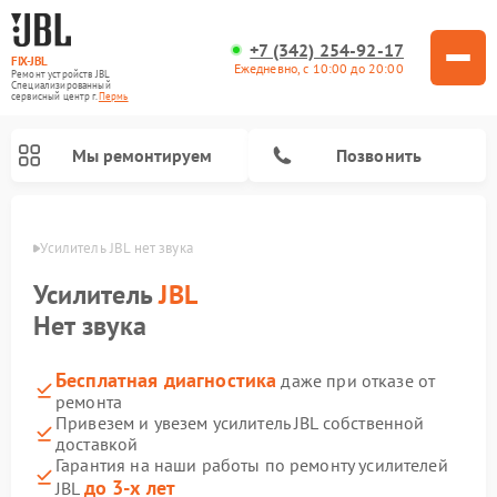
+7 (342) 254-92-17
FIX-JBL
Ежедневно, с 10:00 до 20:00
Ремонт устройств JBL
Специализированный
cервисный центр г.
Пермь
Мы ремонтируем
Позвонить
Перми
Усилитель JBL нет звука
Усилитель
JBL
Нет звука
Бесплатная диагностика
даже при отказе от
Ремонт акустических систем JBL
Ремонт проигрывателей винила JBL
Ремонт портативных колонок JBL
ремонта
Привезем и увезем усилитель JBL собственной
доставкой
Гарантия на наши работы по ремонту усилителей
до 3-х лет
JBL