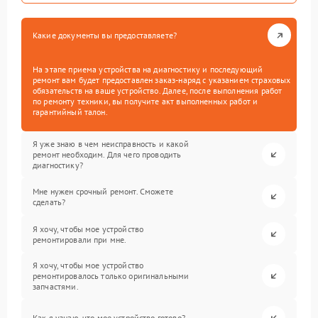
Какие документы вы предоставляете?
На этапе приема устройства на диагностику и последующий
ремонт вам будет предоставлен заказ-наряд с указанием страховых
обязательств на ваше устройство. Далее, после выполнения работ
по ремонту техники, вы получите акт выполненных работ и
гарантийный талон.
Я уже знаю в чем неисправность и какой
ремонт необходим. Для чего проводить
диагностику?
Мне нужен срочный ремонт. Сможете
сделать?
Я хочу, чтобы мое устройство
ремонтировали при мне.
Я хочу, чтобы мое устройство
ремонтировалось только оригинальными
запчастями.
Как я узнаю, что мое устройство готово?