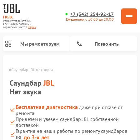
+7 (342) 254-92-17
FIX-JBL
Ежедневно, с 10:00 до 20:00
Ремонт устройств JBL
Специализированный
cервисный центр г.
Пермь
Мы ремонтируем
Позвонить
Перми
Саундбар JBL нет звука
Саундбар
JBL
Нет звука
Бесплатная диагностика
даже при отказе от
Ремонт акустических систем JBL
Ремонт проигрывателей винила JBL
Ремонт портативных колонок JBL
ремонта
Привезем и увезем саундбар JBL собственной
доставкой
Гарантия на наши работы по ремонту саундбаров
до 3-х лет
JBL