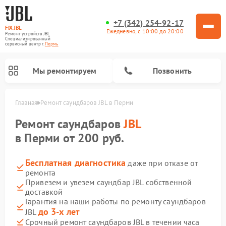
+7 (342) 254-92-17
FIX-JBL
Ежедневно, с 10:00 до 20:00
Ремонт устройств JBL
Специализированный
cервисный центр г.
Пермь
Мы ремонтируем
Позвонить
Главная
Ремонт саундбаров JBL в Перми
Ремонт саундбаров
JBL
в Перми от 200 руб.
Бесплатная диагностика
даже при отказе от
ремонта
Ремонт акустических систем JBL
Ремонт проигрывателей винила JBL
Ремонт портативных колонок JBL
Привезем и увезем саундбар JBL собственной
доставкой
Гарантия на наши работы по ремонту саундбаров
до 3-х лет
JBL
Срочный ремонт саундбаров JBL в течении часа