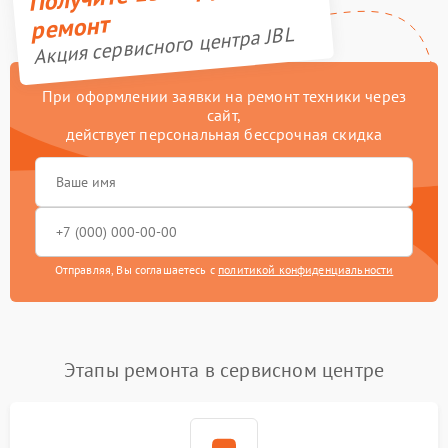
ремонт
Акция сервисного центра JBL
При оформлении заявки на ремонт техники через
сайт,
действует персональная бессрочная скидка
Отправляя, Вы соглашаетесь с
политикой конфиденциальности
Этапы ремонта в сервисном центре