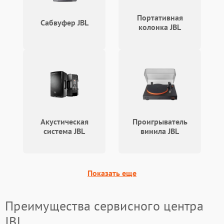
охлаждения
Портативная
Сабвуфер JBL
колонка JBL
Неисправность
500 ₽
Подробнее →
индикаторов
Неисправность системы
2000 ₽
Подробнее →
звуковой обработки
Акустическая
Проигрыватель
система JBL
винила JBL
Показать еще
Преимущества сервисного центра
JBL