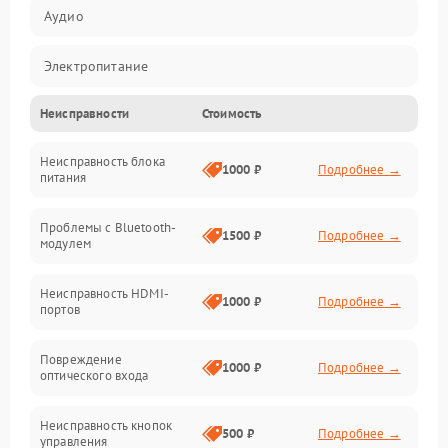
Аудио
Электропитание
Неисправности
Стоимость
Интерфейсы
Неисправность блока
Связь
1000 ₽
Подробнее →
питания
Акустика
Проблемы с Bluetooth-
1500 ₽
Подробнее →
модулем
Механические повреждения
Неисправность HDMI-
1000 ₽
Подробнее →
портов
Программное обеспечение
Повреждение
Электроника/Акустика
1000 ₽
Подробнее →
оптического входа
Неисправность кнопок
500 ₽
Подробнее →
управления