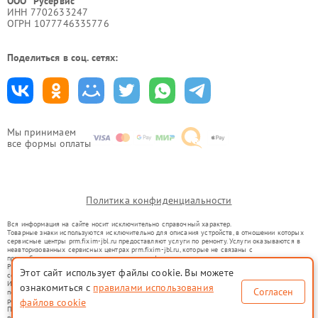
ООО "Русервис"
ИНН 7702633247
ОГРН 1077746335776
Поделиться в соц. сетях:
Мы принимаем
все формы оплаты
Политика конфиденциальности
Вся информация на сайте носит исключительно справочный характер.
Товарные знаки используются исключительно для описания устройств, в отношении которых
сервисные центры prm.fixim-jbl.ru предоставляют услуги по ремонту. Услуги оказываются в
неавторизованных сервисных центрах prm.fixim-jbl.ru, которые не связаны с
правообладателями товарных знаков или их официальными представителями.
Ремонт осуществляется для устройств, уже введенных в гражданский оборот в соответствии
Этот сайт использует файлы cookie. Вы можете
со статьей 1487 ГК РФ.
Использование товарных знаков не преследует цели индивидуализации услуг или введения
ознакомиться с
правилами использования
Согласен
потребителей в заблуждение, а служит для информирования о предоставляемых услугах по
ремонту техники указанных брендов.
файлов cookie
Представленная на сайте информация не является публичной офертой, определяемой
положениями Статьи 437(2) Гражданского кодекса РФ