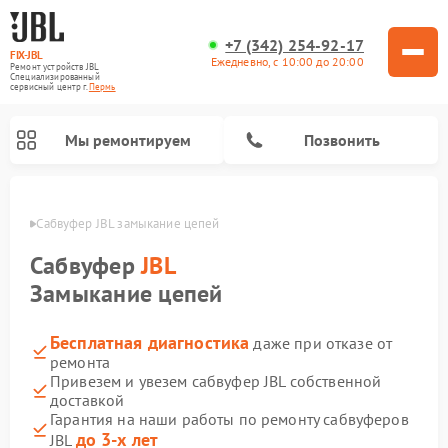
+7 (342) 254-92-17
FIX-JBL
Ежедневно, с 10:00 до 20:00
Ремонт устройств JBL
Специализированный
cервисный центр г.
Пермь
Мы ремонтируем
Позвонить
Перми
Сабвуфер JBL замыкание цепей
Сабвуфер
JBL
Замыкание цепей
Бесплатная диагностика
даже при отказе от
Ремонт акустических систем JBL
Ремонт проигрывателей винила JBL
Ремонт портативных колонок JBL
ремонта
Привезем и увезем сабвуфер JBL собственной
доставкой
Гарантия на наши работы по ремонту сабвуферов
до 3-х лет
JBL