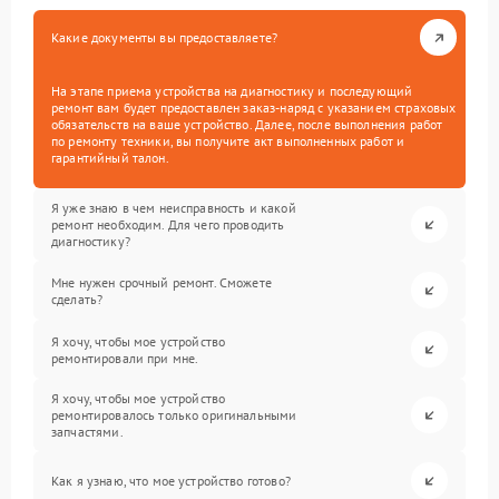
Какие документы вы предоставляете?
На этапе приема устройства на диагностику и последующий
ремонт вам будет предоставлен заказ-наряд с указанием страховых
обязательств на ваше устройство. Далее, после выполнения работ
по ремонту техники, вы получите акт выполненных работ и
гарантийный талон.
Я уже знаю в чем неисправность и какой
ремонт необходим. Для чего проводить
диагностику?
Мне нужен срочный ремонт. Сможете
сделать?
Я хочу, чтобы мое устройство
ремонтировали при мне.
Я хочу, чтобы мое устройство
ремонтировалось только оригинальными
запчастями.
Как я узнаю, что мое устройство готово?