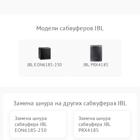
замыкания
Повреждение системы
1000 ₽
Подробнее →
защиты от перегрева
Модели сабвуферов JBL
Неисправность системы
защиты от
1000 ₽
Подробнее →
перенапряжения
JBL EON618S-230
JBL PRX418S
Неисправность системы
1000 ₽
Подробнее →
защиты от замыкания
Повреждение системы
1000 ₽
Подробнее →
защиты от перегрузок
Замена шнура на других сабвуферах JBL
Неисправность системы
1000 ₽
Подробнее →
защиты от перегрева
Замена шнура
Замена шнура
сабвуфера JBL
сабвуфера JBL
EON618S-230
PRX418S