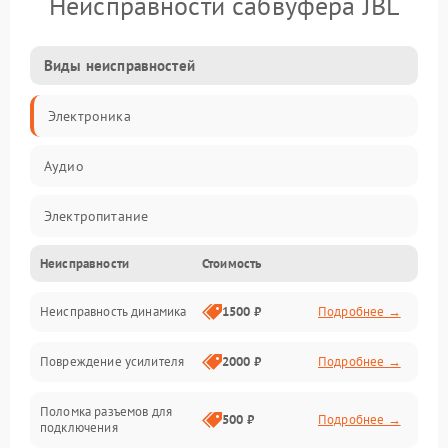
Неисправности сабвуфера JBL
Виды неисправностей
Электроника
Аудио
Электропитание
Неисправности
Стоимость
Электронные компоненты
Неисправность динамика
1500 ₽
Подробнее →
Механика
Повреждение усилителя
2000 ₽
Подробнее →
Управление
Поломка разъемов для
Корпус/Герметичность
500 ₽
Подробнее →
подключения