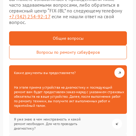
часто задаваемыми вопросами, либо обратиться в
сервисный центр “FIX-JBL” по следующему телефону
+7 (342) 254-92-17
если не нашли ответ на свой
вопрос.
Общие вопросы
Вопросы по ремонту сабвуферов
Какие документы вы предоставляете?
На этапе приема устройства на диагностику и последующий
ремонт вам будет предоставлен заказ-наряд с указанием страховых
обязательств на ваше устройство. Далее, после выполнения работ
по ремонту техники, вы получите акт выполненных работ и
гарантийный талон.
Я уже знаю в чем неисправность и какой
ремонт необходим. Для чего проводить
диагностику?