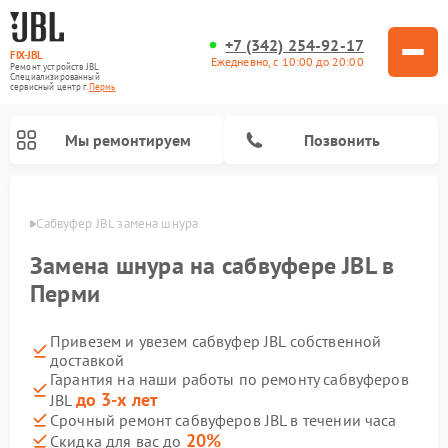
+7 (342) 254-92-17
FIX-JBL
Ежедневно, с 10:00 до 20:00
Ремонт устройств JBL
Специализированный
cервисный центр г.
Пермь
Мы ремонтируем
Позвонить
Перми
Сабвуфер JBL замена шнура
Замена шнура на сабвуфере JBL в
Перми
Привезем и увезем сабвуфер JBL собственной
Ремонт акустических систем JBL
Ремонт проигрывателей винила JBL
Ремонт портативных колонок JBL
доставкой
Гарантия на наши работы по ремонту сабвуферов
до 3-х лет
JBL
Срочный ремонт сабвуферов JBL в течении часа
20%
Скидка для вас до