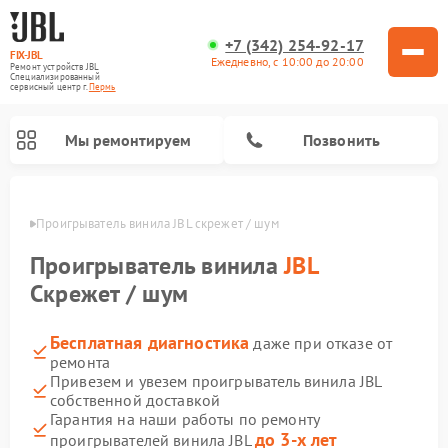
+7 (342) 254-92-17
FIX-JBL
Ежедневно, с 10:00 до 20:00
Ремонт устройств JBL
Специализированный
cервисный центр г.
Пермь
Мы ремонтируем
Позвонить
Перми
Проигрыватель винила JBL скрежет / шум
Проигрыватель винила
JBL
Скрежет / шум
Бесплатная диагностика
даже при отказе от
Ремонт портативных колонок JBL
Ремонт акустических систем JBL
ремонта
Привезем и увезем проигрыватель винила JBL
собственной доставкой
Гарантия на наши работы по ремонту
до 3-х лет
проигрывателей винила JBL