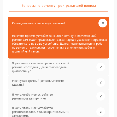
Вопросы по ремонту проигрывателей винила
Какие документы вы предоставляете?
На этапе приема устройства на диагностику и последующий
ремонт вам будет предоставлен заказ-наряд с указанием страховых
обязательств на ваше устройство. Далее, после выполнения работ
по ремонту техники, вы получите акт выполненных работ и
гарантийный талон.
Я уже знаю в чем неисправность и какой
ремонт необходим. Для чего проводить
диагностику?
Мне нужен срочный ремонт. Сможете
сделать?
Я хочу, чтобы мое устройство
ремонтировали при мне.
Я хочу, чтобы мое устройство
ремонтировалось только оригинальными
запчастями.