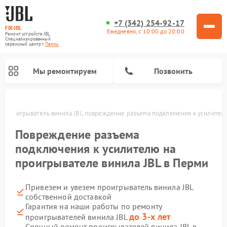
+7 (342) 254-92-17
FIX-JBL
Ежедневно, с 10:00 до 20:00
Ремонт устройств JBL
Специализированный
cервисный центр г.
Пермь
Мы ремонтируем
Позвонить
и
Проигрыватель винила JBL повреждение разъема подключения к усилител
Повреждение разъема
подключения к усилителю на
проигрывателе винила JBL в Перми
Ремонт портативных колонок JBL
Ремонт акустических систем JBL
Привезем и увезем проигрыватель винила JBL
собственной доставкой
Гарантия на наши работы по ремонту
до 3-х лет
проигрывателей винила JBL
Срочный ремонт проигрывателей винила JBL в