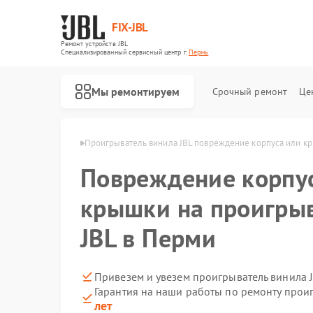
FIX-JBL
Ремонт устройств JBL
Специализированный cервисный центр г.
Пермь
Мы ремонтируем
Срочный ремонт
Це
винила JBL в Перми
Проигрыватель винила JBL повреждение корпуса или к
Повреждение корпу
крышки на проигры
JBL в Перми
Ремонт портативных колонок JBL
Ремонт акустических систем JBL
Привезем и увезем проигрыватель винила 
Гарантия на наши работы по ремонту прои
лет