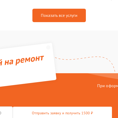
Показать все услуги
й на ремонт
При оформл
Отправить заявку и получить 1500 ₽