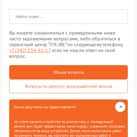
Вы можете ознакомиться с приведенными ниже
часто задаваемыми вопросами, либо обратиться в
сервисный центр “FIX-JBL” по следующему телефону
+7 (342) 254-92-17
если не нашли ответ на свой
вопрос.
Общие вопросы
Вопросы по ремонту проигрывателей винила
Какие документы вы предоставляете?
На этапе приема устройства на диагностику и последующий
ремонт вам будет предоставлен заказ-наряд с указанием страховых
обязательств на ваше устройство. Далее, после выполнения работ
по ремонту техники, вы получите акт выполненных работ и