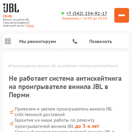
+7 (342) 254-92-17
FIX-JBL
Ежедневно, с 10:00 до 20:00
Ремонт устройств JBL
Специализированный
cервисный центр г.
Пермь
Мы ремонтируем
Позвонить
Перми
Проигрыватель винила JBL не работает система антискейтинга
Не работает система антискейтинга
на проигрывателе винила JBL в
Перми
Ремонт портативных колонок JBL
Ремонт акустических систем JBL
Привезем и увезем проигрыватель винила JBL
собственной доставкой
Гарантия на наши работы по ремонту
до 3-х лет
проигрывателей винила JBL
Срочный ремонт проигрывателей винила JBL в