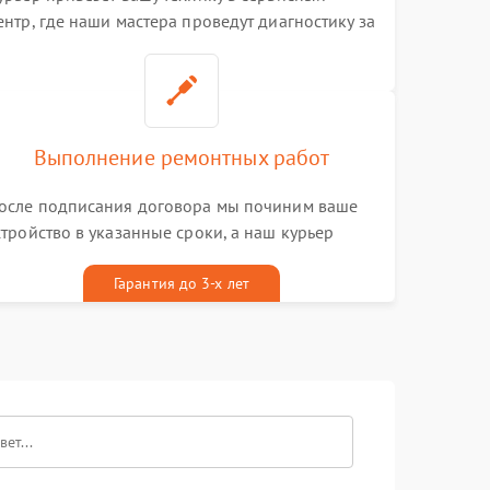
ентр, где наши мастера проведут диагностику за
0 минут
Выполнение ремонтных работ
осле подписания договора мы починим ваше
стройство в указанные сроки, а наш курьер
ривезет его к вам вместе с гарантийным
алоном бесплатно
Гарантия до 3-х лет