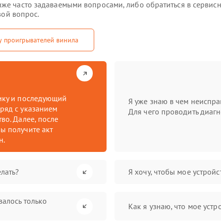
е часто задаваемыми вопросами, либо обратиться в сервисны
вой вопрос.
у проигрывателей винила
тику и последующий
Я уже знаю в чем неиспра
ряд с указанием
Для чего проводить диагн
во. Далее, после
ы получите акт
н.
лать?
Я хочу, чтобы мое устрой
валось только
Как я узнаю, что мое устр