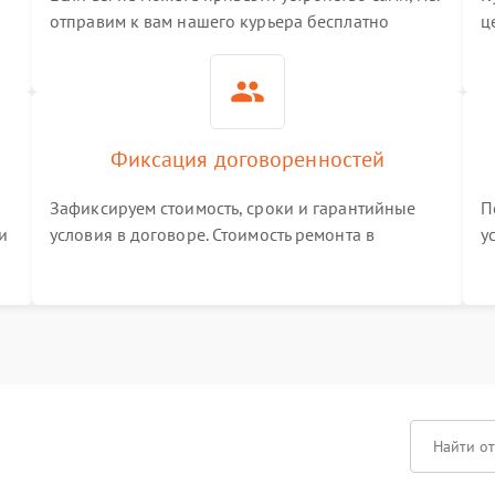
отправим к вам нашего курьера бесплатно
ц
3
Фиксация договоренностей
Зафиксируем стоимость, сроки и гарантийные
П
и
условия в договоре. Стоимость ремонта в
у
процессе меняться не будет
п
т