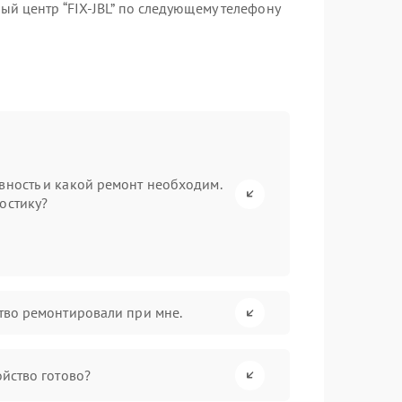
й центр “FIX-JBL” по следующему телефону
вность и какой ремонт необходим.
остику?
ство ремонтировали при мне.
ойство готово?