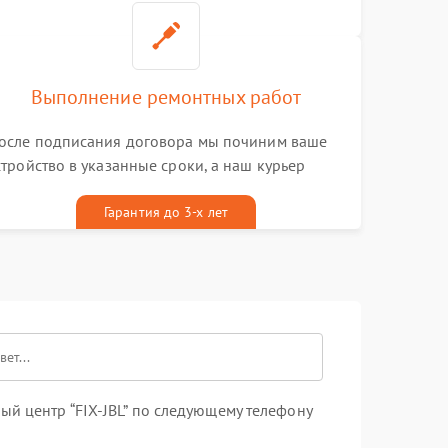
Выполнение ремонтных работ
осле подписания договора мы починим ваше
стройство в указанные сроки, а наш курьер
ривезет его к вам вместе с гарантийным
алоном бесплатно
Гарантия до 3-х лет
й центр “FIX-JBL” по следующему телефону