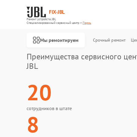
FIX-JBL
Ремонт устройств JBL
Специализированный cервисный центр г.
Пермь
Мы ремонтируем
Срочный ремонт
Це
Преимущества сервисного цен
JBL
20
сотрудников в штате
8
Ремонт акустических систем JBL
Ремонт проигрывателей винила JBL