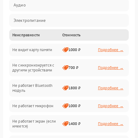
Аудио
Электропитание
Неисправности
Стоимость
Механические повреждения
Не видит карту памяти
1000 ₽
Подробнее →
Электрика
Не синхронизируется с
Связь
700 ₽
Подробнее →
другими устройствами
Акустика
Не работает Bluetooth
1800 ₽
Подробнее →
модуль
Не работает микрофон
1000 ₽
Подробнее →
Не работает экран (если
1400 ₽
Подробнее →
имеется)