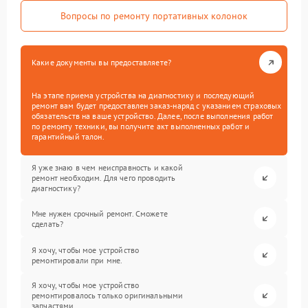
Вопросы по ремонту портативных колонок
Какие документы вы предоставляете?
На этапе приема устройства на диагностику и последующий
ремонт вам будет предоставлен заказ-наряд с указанием страховых
обязательств на ваше устройство. Далее, после выполнения работ
по ремонту техники, вы получите акт выполненных работ и
гарантийный талон.
Я уже знаю в чем неисправность и какой
ремонт необходим. Для чего проводить
диагностику?
Мне нужен срочный ремонт. Сможете
сделать?
Я хочу, чтобы мое устройство
ремонтировали при мне.
Я хочу, чтобы мое устройство
ремонтировалось только оригинальными
запчастями.