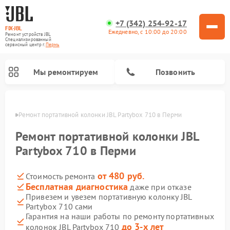
+7 (342) 254-92-17
FIX-JBL
Ежедневно, с 10:00 до 20:00
Ремонт устройств JBL
Специализированный
cервисный центр г.
Пермь
Мы ремонтируем
Позвонить
Перми
Ремонт портативной колонки JBL Partybox 710 в Перми
Ремонт портативной колонки JBL
Partybox 710 в Перми
от 480 руб.
Стоимость ремонта
Ремонт акустических систем JBL
Ремонт проигрывателей винила JBL
Бесплатная диагностика
даже при отказе
Привезем и увезем портативную колонку JBL
Partybox 710 сами
Гарантия на наши работы по ремонту портативных
до 3-х лет
колонок JBL Partybox 710