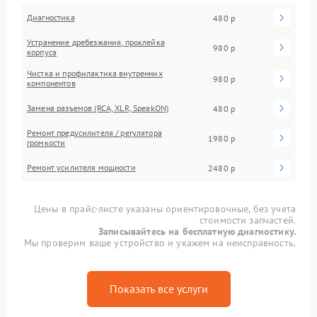
Диагностика
480 р
Устранение дребезжания, проклейка
980 р
корпуса
Чистка и профилактика внутренних
980 р
компонентов
Замена разъемов (RCA, XLR, SpeakON)
480 р
Ремонт предусилителя / регулятора
1980 р
громкости
Ремонт усилителя мощности
2480 р
Цены в прайс-листе указаны ориентировочные, без учета
стоимости запчастей.
Записывайтесь на бесплатную диагностику.
Мы проверим ваше устройство и укажем на неисправность.
Показать все услуги