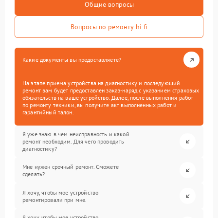
Общие вопросы
Вопросы по ремонту hi fi
Какие документы вы предоставляете?
На этапе приема устройства на диагностику и последующий
ремонт вам будет предоставлен заказ-наряд с указанием страховых
обязательств на ваше устройство. Далее, после выполнения работ
по ремонту техники, вы получите акт выполненных работ и
гарантийный талон.
Я уже знаю в чем неисправность и какой
ремонт необходим. Для чего проводить
диагностику?
Мне нужен срочный ремонт. Сможете
сделать?
Я хочу, чтобы мое устройство
ремонтировали при мне.
Я хочу, чтобы мое устройство