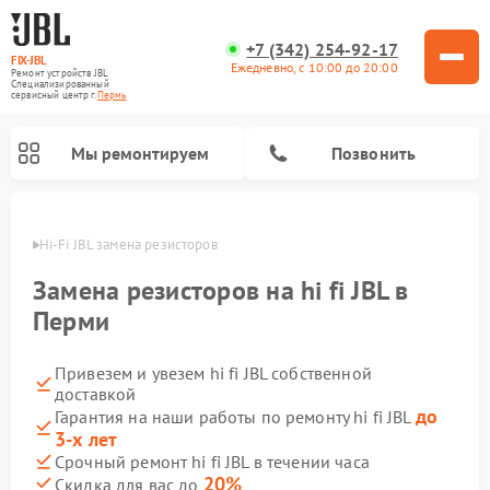
+7 (342) 254-92-17
FIX-JBL
Ежедневно, с 10:00 до 20:00
Ремонт устройств JBL
Специализированный
cервисный центр г.
Пермь
Мы ремонтируем
Позвонить
 Перми
Hi-Fi JBL замена резисторов
Замена резисторов на hi fi JBL в
Перми
Привезем и увезем hi fi JBL собственной
Ремонт акустических систем JBL
Ремонт проигрывателей винила JBL
Ремонт портативных колонок JBL
доставкой
до
Гарантия на наши работы по ремонту hi fi JBL
3-х лет
Срочный ремонт hi fi JBL в течении часа
20%
Скидка для вас до