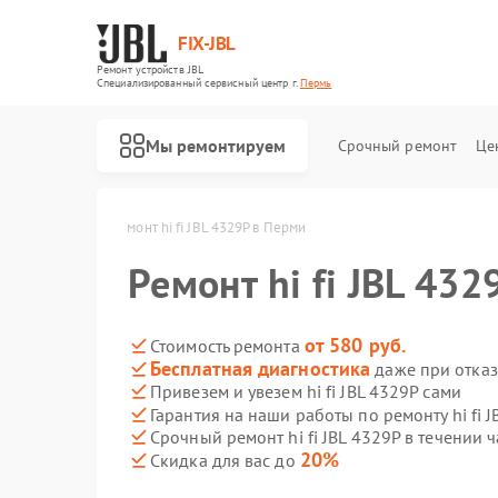
FIX-JBL
Ремонт устройств JBL
Специализированный cервисный центр г.
Пермь
Мы ремонтируем
Срочный ремонт
Це
hi fi JBL в Перми
Ремонт hi fi JBL 4329P в Перми
Ремонт hi fi JBL 43
от 580 руб.
Стоимость ремонта
Бесплатная диагностика
даже при отказ
Привезем и увезем hi fi JBL 4329P сами
Гарантия на наши работы по ремонту hi fi 
Ремонт портативных колонок JBL
Ремонт акустических систем JBL
Ремонт проигрывателей винила JBL
Срочный ремонт hi fi JBL 4329P в течении ч
20%
Скидка для вас до