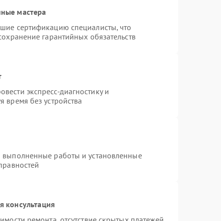
нные мастера
дшие сертификацию специалисты, что
 сохранение гарантийных обязательств
т
вести экспресс-диагностику и
я время без устройства
а выполненные работы и установленные
справностей
я консультация
имости ремонта, отсутствие скрытых платежей