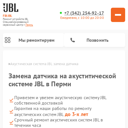
+7 (342) 254-92-17
FIX-JBL
Ежедневно, с 10:00 до 20:00
Ремонт устройств JBL
Специализированный
cервисный центр г.
Пермь
Мы ремонтируем
Позвонить
Перми
Акустическая система JBL замена датчика
Замена датчика на акуститической
системе JBL в Перми
Привезем и увезем акустическую систему JBL
Ремонт портативных колонок JBL
Ремонт проигрывателей винила JBL
собственной доставкой
Гарантия на наши работы по ремонту
до 3-х лет
акустических систем JBL
Срочный ремонт акустических систем JBL в
течении часа