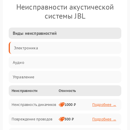
Неисправности акустической
системы JBL
Виды неисправностей
Электроника
Аудио
Управление
Неисправности
Стоимость
Электропитание
Неисправность динамиков
1000 ₽
Подробнее →
Связь
Повреждение проводов
500 ₽
Подробнее →
Механические повреждения