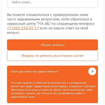
Вы можете ознакомиться с приведенными ниже
часто задаваемыми вопросами, либо обратиться в
сервисный центр “FIX-JBL” по следующему телефону
+7 (342) 254-92-17
если не нашли ответ на свой
вопрос.
Общие вопросы
Вопросы по ремонту акустических систем
Какие документы вы предоставляете?
На этапе приема устройства на диагностику и последующий
ремонт вам будет предоставлен заказ-наряд с указанием страховых
обязательств на ваше устройство. Далее, после выполнения работ
по ремонту техники, вы получите акт выполненных работ и
гарантийный талон.